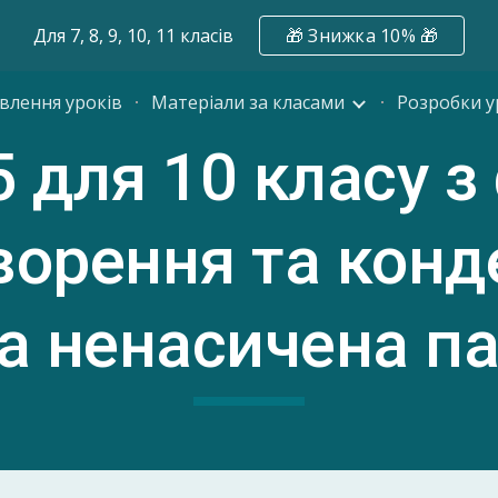
Для 7, 8, 9, 10, 11 класів
🎁 Знижка 10% 🎁
ip to main content
Skip to navigat
влення уроків
Матеріали за класами
Розробки у
5
для 10 класу з
орення та конд
а ненасичена па