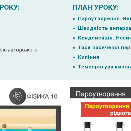
РОКУ:
ПЛАН УРОКУ:
Пароутворення. Ви
Швидкість випаро
Конденсація. Наси
Тиск насиченої пар
мою авторського
Кипіння
Температура кипін