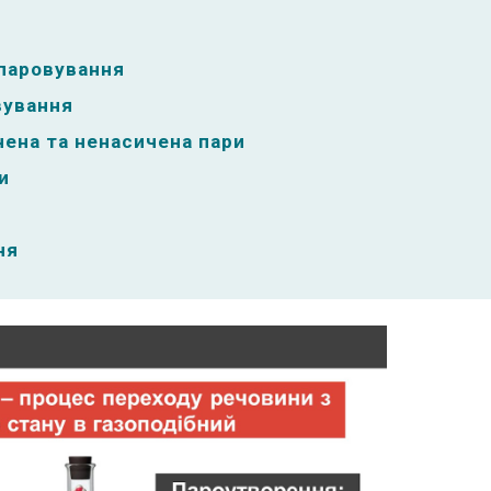
паровування
вування
чена та ненасичена пари
и
ня