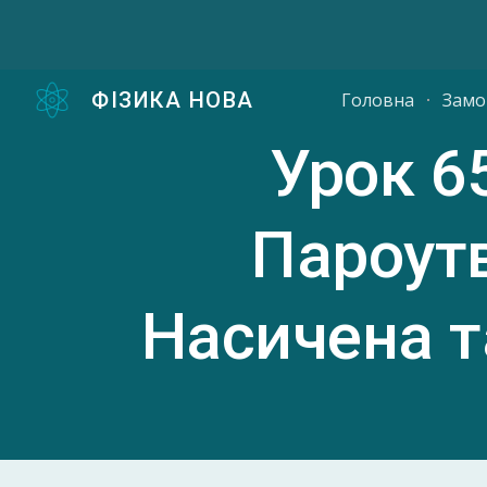
Sk
ФІЗИКА НОВА
Головна
Замо
Урок 6
Пароутв
Насичена т