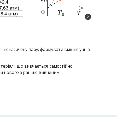
 і ненасичену пару; формувати вміння учнів
еріалі, що вивчається; самостійно
ки нового з раніше вивченим.