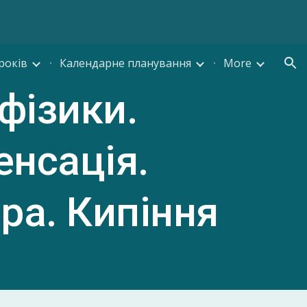
ion
років
Календарне планування
More
 фізики.
енсація.
ра. Кипіння