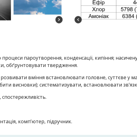
процеси пароутворення, конденсації, кипіння; насичену
ки, обґрунтовувати твердження.
розвивати вміння встановлювати головне, суттєве у мат
обити висновки); систематизувати, встановлювати зв’яз
, спостережливість.
тація, комп’ютер, підручник.