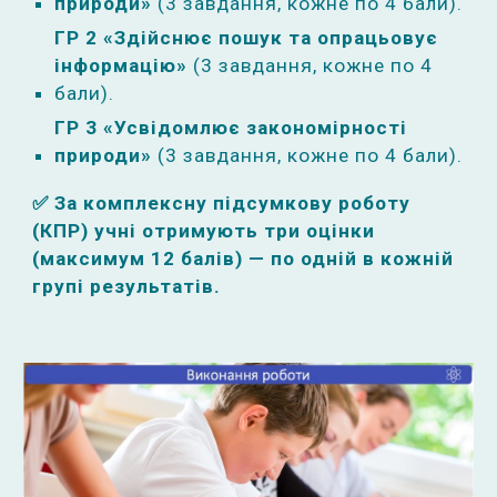
природи»
(3 завдання, кожне по 4 бали).
ГР 2 «Здійснює пошук та опрацьовує
інформацію»
(3 завдання, кожне по 4
бали).
ГР 3 «Усвідомлює закономірності
природи»
(3 завдання, кожне по 4 бали).
✅ За комплексну підсумкову роботу
(КПР) учні отримують три оцінки
(максимум 12 балів) — по одній в кожній
групі результатів.