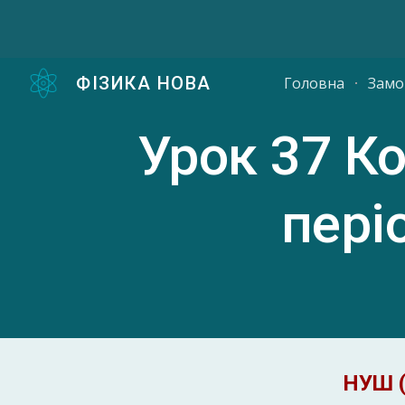
Sk
ФІЗИКА НОВА
Головна
Замо
Урок 3
7 К
пері
НУШ (