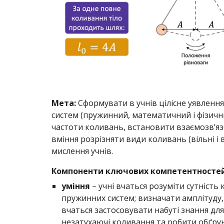
Мета:
Сформувати в учнів цілісне уявленн
систем (пружинний, математичний і фізични
частоти коливань, встановити взаємозв’яз
вміння розрізняти види коливань (вільні і
мислення учнів.
Компоненти ключових компетентностей
уміння
– учні вчаться розуміти сутність
пружинних систем; визначати амплітуду,
вчаться застосовувати набуті знання для
незатухаючі коливання та робити обґру