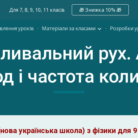
Для 7, 8, 9, 10, 11 класів
🎁 Знижка 10% 🎁
ip to main content
Skip to navigat
влення уроків
Матеріали за класами
Розробки у
оливальний рух. 
од і частота кол
нова українська школа) з фізики для 9