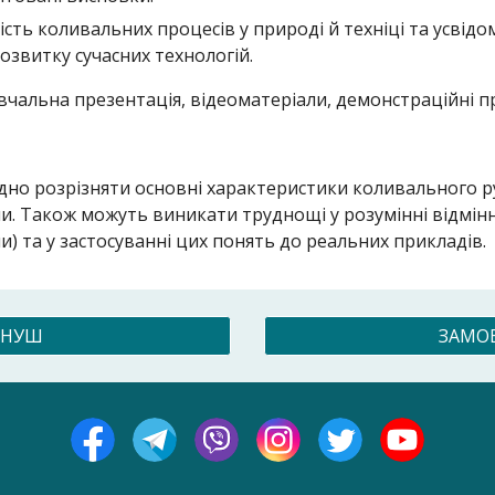
сть коливальних процесів у природі й техніці та усвід
озвитку сучасних технологій.
авчальна презентація, відеоматеріали, демонстраційні п
но розрізняти основні характеристики коливального руху
. Також можуть виникати труднощі у розумінні відмінн
 та у застосуванні цих понять до реальних прикладів.
 НУШ
ЗАМО