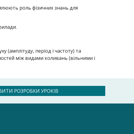
омлюють роль фізичних знань для
рилади.
 (амплітуду, період і частоту) та
остей між видами коливань (вільними і
ВИТИ РОЗРОБКИ УРОКІВ