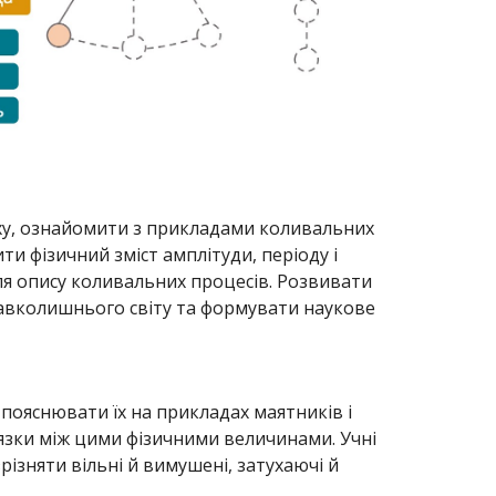
уху, ознайомити з прикладами коливальних
и фізичний зміст амплітуди, періоду і
ля опису коливальних процесів. Розвивати
 навколишнього світу та формувати наукове
 пояснювати їх на прикладах маятників і
язки між цими фізичними величинами. Учні
різняти вільні й вимушені, затухаючі й