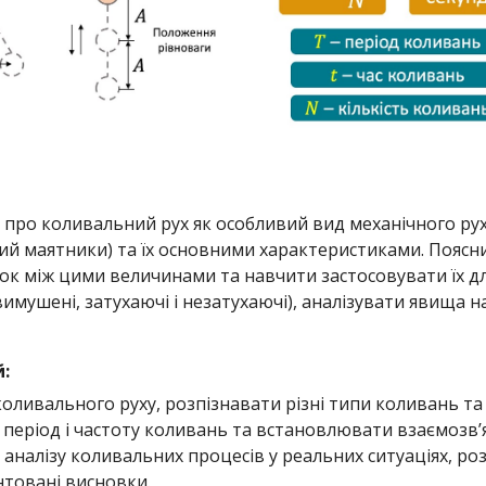
я про коливальний рух як особливий вид механічного р
й маятники) та їх основними характеристиками. Пояснит
ок між цими величинами та навчити застосовувати їх д
 вимушені, затухаючі і незатухаючі), аналізувати явища
:
 коливального руху, розпізнавати різні типи коливань та
 період і частоту коливань та встановлювати взаємозв’
 аналізу коливальних процесів у реальних ситуаціях, роз
нтовані висновки.