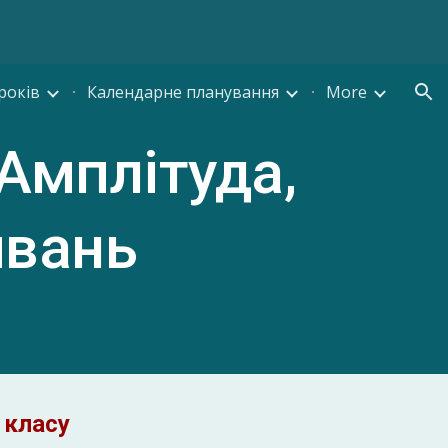
ion
років
Календарне планування
More
Амплітуда,
ивань
 класу