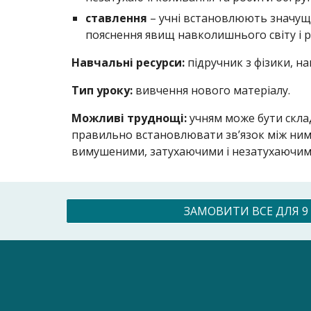
ставлення
– учні встановлюють значущі
пояснення явищ навколишнього світу і р
Навчальні ресурси:
підручник з фізики, н
Тип уроку:
вивчення нового матеріалу.
Можливі труднощі:
учням може бути склад
правильно встановлювати зв’язок між ними
вимушеними, затухаючими і незатухаючими)
ЗАМОВИТИ ВСЕ ДЛЯ 9