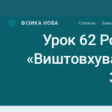
Sk
ФІЗИКА НОВА
Головна
Замо
Урок
62
Ро
«Виштовхува