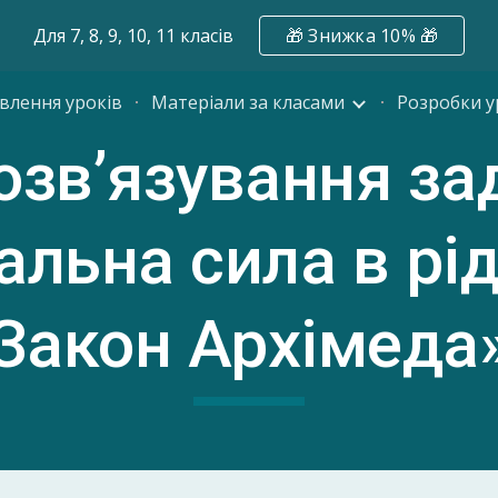
Для 7, 8, 9, 10, 11 класів
🎁 Знижка 10% 🎁
ip to main content
Skip to navigat
влення уроків
Матеріали за класами
Розробки у
зв’язування за
льна сила в ріди
Закон Архімеда