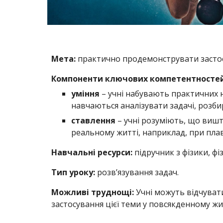
Мета:
практично продемонструвати застос
Компоненти ключових компетентностей
уміння
– учні набувають практичних 
навчаються аналізувати задачі, розби
ставлення
– учні розуміють, що вишт
реальному житті, наприклад, при плав
Навчальні ресурси:
підручник з фізики, фі
Тип уроку:
розв’язування задач.
Можливі труднощі:
Учні можуть відчувати 
застосування цієї теми у повсякденному жит