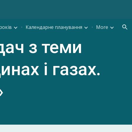
ion
років
Календарне планування
More
дач з теми
нах і газах.
»