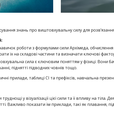
ування знань про виштовхувальну силу для розв’язанн
:
навичок роботи з формулами сили Архімеда, обчислення
рати їх на складові частини та визначати ключові факто
овхувальна сила є ключовим поняттям у фізиці. Вони ба
анні, піднятті підводних човнів тощо.
зичні прилади, таблиці СІ та префіксів, навчальна презен
труднощі у візуалізації цієї сили та її впливу на тіла. 
ті. Важливо показати їм приклади, такі як плавання, пі