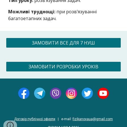
Тип уроку:
розв’язування задач.
Можливі труднощі:
при розв’язуванні
багатоетапних задач.
ЗАМОВИТИ ВСЕ ДЛЯ 7 НУШ
ЗАМОВИТИ РОЗРОБКИ УРОКІВ
Договір публічної оферти
|
e-
mail
:
fizikanovaua@gmail.com