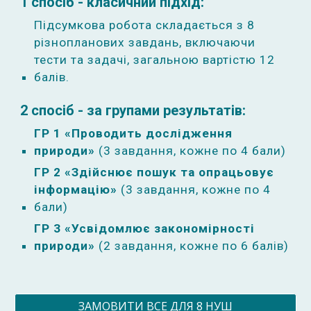
1 спосіб - класичний підхід:
Підсумкова робота складається з 8
різнопланових завдань, включаючи
тести та задачі, загальною вартістю 12
балів.
2 спосіб - за групами результатів:
ГР 1 «Проводить дослідження
природи»
(3 завдання, кожне по 4 бали)
ГР 2 «Здійснює пошук та опрацьовує
інформацію»
(3 завдання, кожне по 4
бали)
ГР 3 «Усвідомлює закономірності
природи»
(2 завдання, кожне по 6 балів)
ЗАМОВИТИ ВСЕ ДЛЯ 8 НУШ