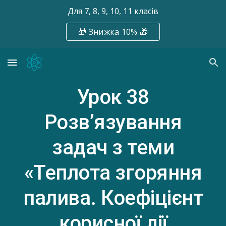
Для 7, 8, 9, 10, 11 класів
Skip to main content
Skip to navigation
🎁 Знижка 10% 🎁
Урок
38
Розв’язування
задач з теми
«
Теплота згоряння
палива. Коефіцієнт
корисної дії