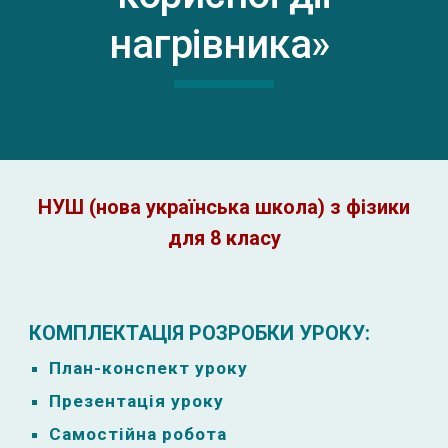
нагрівника
»
НУШ (нова українська школа) з фізики
для 8 класу
КОМПЛЕКТАЦІЯ РОЗРОБКИ УРОКУ:
План-к
онспект уроку
Презентація уроку
Самостійна робота