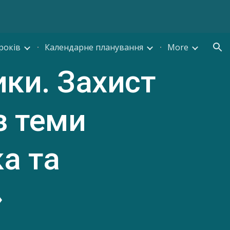
ion
років
Календарне планування
More
ики.
Захист
з теми
а та
»