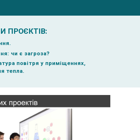
И ПРОЄКТІВ:
ння.
ня: чи є загроза?
атура повітря у приміщеннях,
я тепла.