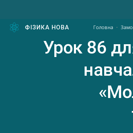
Sk
ФІЗИКА НОВА
Головна
Замо
Урок 86
дл
навча
«Мо