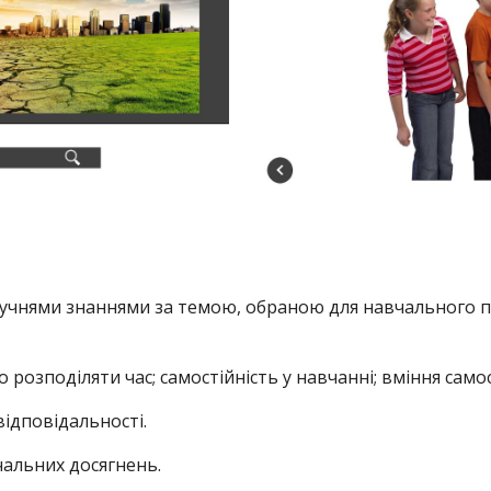
 учнями знаннями за темою, обраною для навчального п
розподіляти час; самостійність у навчанні; вміння само
відповідальності.
чальних досягнень.