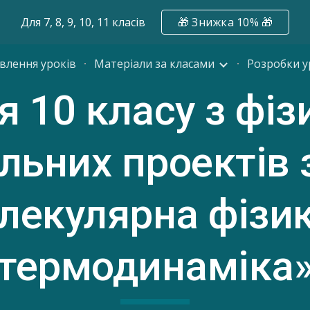
Для 7, 8, 9, 10, 11 класів
🎁 Знижка 10% 🎁
ip to main content
Skip to navigat
влення уроків
Матеріали за класами
Розробки у
я 10 класу з фіз
льних проектів 
лекулярна фізик
термодинаміка